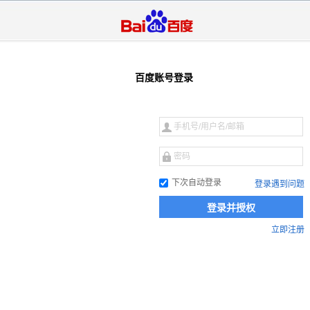
百度账号登录
短
信
手
快
机
捷
号/
密
登
用
码
录
户
下次自动登录
登录遇到问题
名/
邮
箱
立即注册